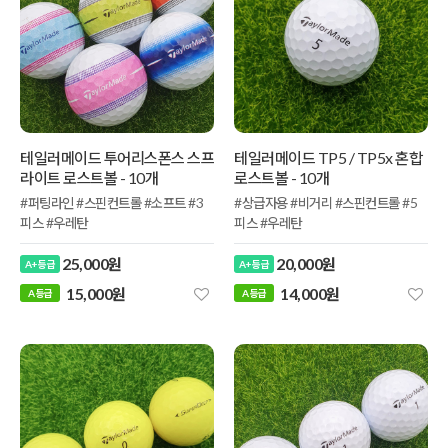
테일러메이드 투어리스폰스 스프
테일러메이드 TP5 / TP5x 혼합
라이트 로스트볼 - 10개
로스트볼 - 10개
#퍼팅라인 #스핀컨트롤 #소프트 #3
#상급자용 #비거리 #스핀컨트롤 #5
피스 #우레탄
피스 #우레탄
25,000원
20,000원
A+ 등급
A+ 등급
15,000원
14,000원