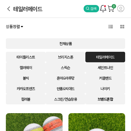
0
테일러메이드
검색
상품정렬
전체상품
타이틀리스트
브리지스톤
테일러메이드
캘러웨이
스릭슨
세인트나인
볼빅
혼마&마루망
커클랜드
카카오프렌즈
던롭&빅야드
나이키
컬러볼
스크린/연습장용
브랜드혼합