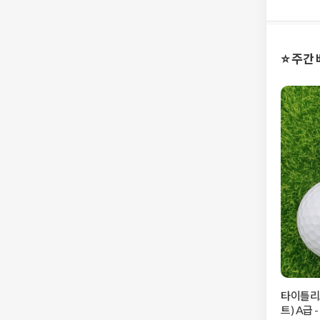
⭐️ 주간
타이틀리스트
트) A급 -