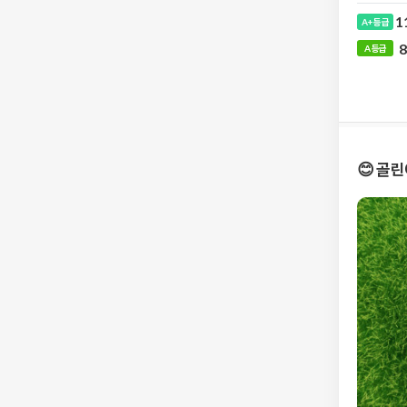
1
A+ 등급
8
😊 골