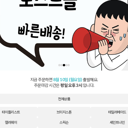
니
0개
송 조회
스크랩
항
지금 주문하면
8월 10일 (월요일)
출발해요.
정
주문마감 시간은
평일 오후 3시
입니다.
수정
전체상품
타이틀리스트
브리지스톤
테일러메이드
캘러웨이
스릭슨
세인트나인