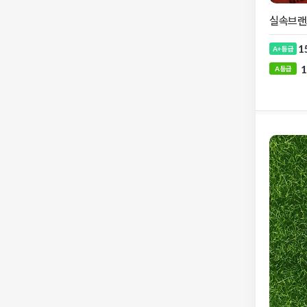
실속브랜드
1
A+ 등급
1