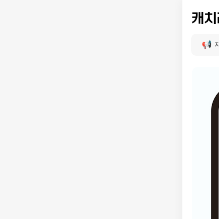
⭐️
마이
지
포
로그인
라운드 
관심 라
안읽은 
통합포
쇼핑쿠
쿠폰존