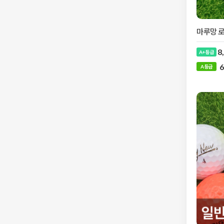
마루망 로
8
A+ 등급
6