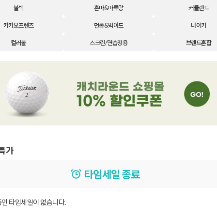
볼빅
혼마&마루망
커클랜드
카카오프렌즈
던롭&빅야드
나이키
컬러볼
스크린/연습장용
브랜드혼합
특가
타임세일 종료
 중인 타임세일이 없습니다.