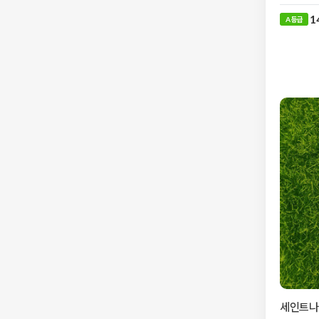
1
A 등급
세인트나인