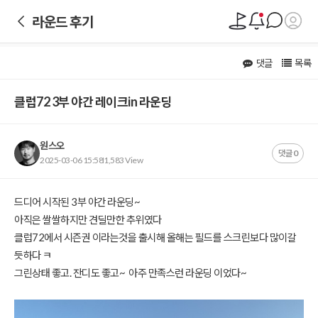
라운드 후기
댓글
목록
클럽72 3부 야간 레이크in 라운딩
원스오
댓글 0
2025-03-06 15:58
1,583 View
본문
드디어 시작된 3부 야간 라운딩~
아직은 쌀쌀하지만 견딜만한 추위였다
클럽72에서 시즌권 이라는것을 출시해 올해는 필드를 스크린보다 많이갈
듯하다 ㅋ
그린상태 좋고. 잔디도 좋고~ 아주 만족스런 라운딩 이었다~